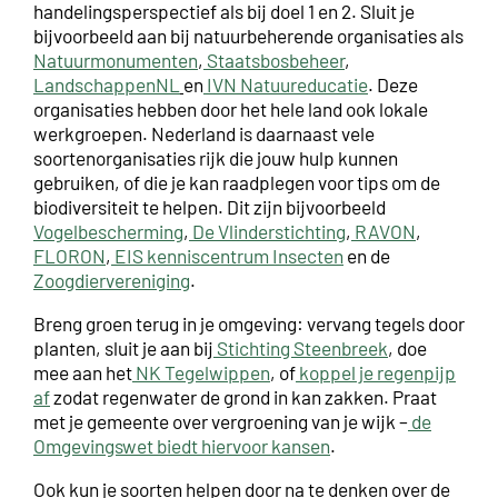
handelingsperspectief als bij doel 1 en 2. Sluit je
bijvoorbeeld aan bij natuurbeherende organisaties als
Natuurmonumenten
,
Staatsbosbeheer
,
LandschappenNL
en
IVN Natuureducatie
.
Deze
organisaties hebben door het hele land ook lokale
werkgroepen. Nederland is daarnaast vele
soortenorganisaties rijk die jouw hulp kunnen
gebruiken, of die je kan raadplegen voor tips om de
biodiversiteit te helpen. Dit zijn bijvoorbeeld
Vogelbescherming
,
De Vlinderstichting
,
RAVON
,
FLORON
,
EIS kenniscentrum Insecten
en de
Zoogdiervereniging
.
Breng groen terug in je omgeving: vervang tegels door
planten, sluit je aan bij
Stichting Steenbreek
, doe
mee aan het
NK Tegelwippen
, of
koppel je regenpijp
af
zodat regenwater de grond in kan zakken. Praat
met je gemeente over vergroening van je wijk –
de
Omgevingswet biedt hiervoor kansen
.
Ook kun je soorten helpen door na te denken over de