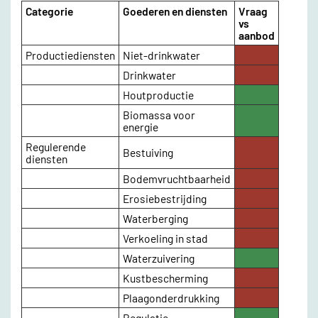
Categorie
Goederen en diensten
Vraag
vs
aanbod
Productiediensten
Niet-drinkwater
Highlighted
Drinkwater
Highlighted
Houtproductie
Highlighted
Biomassa voor
Highlighted
energie
Regulerende
Bestuiving
Highlighted
diensten
Bodemvruchtbaarheid
Highlighted
Erosiebestrijding
Highlighted
Waterberging
Highlighted
Verkoeling in stad
Highlighted
Waterzuivering
Highlighted
Kustbescherming
Highlighted
Plaagonderdrukking
Highlighted
Regulatie