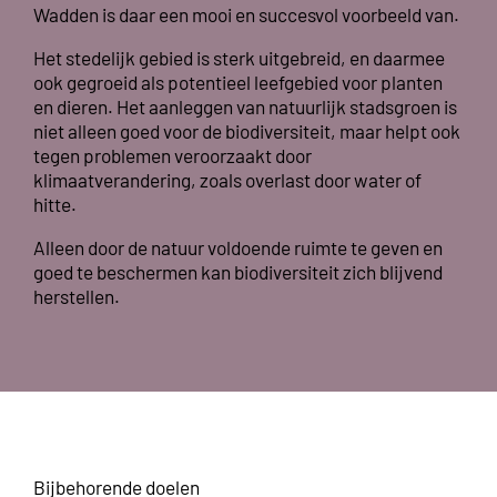
Wadden is daar een mooi en succesvol voorbeeld van.
Het stedelijk gebied is sterk uitgebreid, en daarmee
ook gegroeid als potentieel leefgebied voor planten
en dieren. Het aanleggen van natuurlijk stadsgroen is
niet alleen goed voor de biodiversiteit, maar helpt ook
tegen problemen veroorzaakt door
klimaatverandering, zoals overlast door water of
hitte.
Alleen door de natuur voldoende ruimte te geven en
goed te beschermen kan biodiversiteit zich blijvend
herstellen.
Bijbehorende doelen