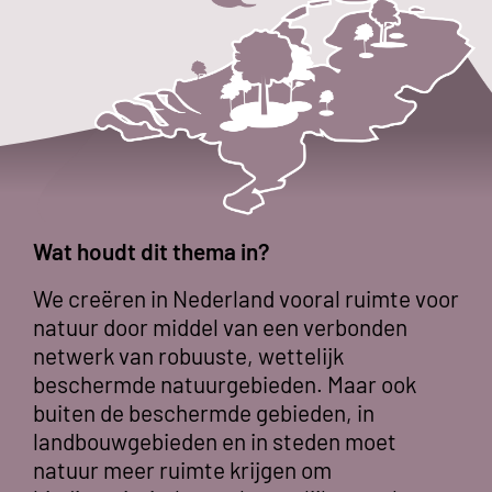
Wat houdt dit thema in?
We creëren in Nederland vooral ruimte voor
natuur door middel van een verbonden
netwerk van robuuste, wettelijk
beschermde natuurgebieden. Maar ook
buiten de beschermde gebieden, in
landbouwgebieden en in steden moet
natuur meer ruimte krijgen om